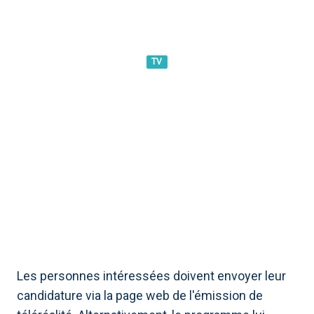
TV
BIG BROTHER, DÉBUT DU
CASTING DE LA NOUVELLE
ÉDITION : COMMENT
PARTICIPER
Les personnes intéressées doivent envoyer leur
candidature via la page web de l'émission de