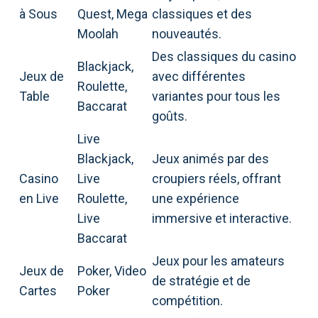
à Sous
Quest, Mega
classiques et des
Moolah
nouveautés.
Des classiques du casino
Blackjack,
Jeux de
avec différentes
Roulette,
Table
variantes pour tous les
Baccarat
goûts.
Live
Blackjack,
Jeux animés par des
Casino
Live
croupiers réels, offrant
en Live
Roulette,
une expérience
Live
immersive et interactive.
Baccarat
Jeux pour les amateurs
Jeux de
Poker, Video
de stratégie et de
Cartes
Poker
compétition.