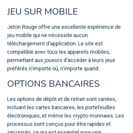
JEU SUR MOBILE
Jeton Rouge offre une excellente expérience de
jeu mobile qui ne nécessite aucun
téléchargement d'application. Le site est
compatible avec tous les appareils mobiles,
permettant aux joueurs d'accéder à leurs jeux
préférés n'importe où, n'importe quand.
OPTIONS BANCAIRES
Les options de dépôt et de retrait sont variées,
incluant les cartes bancaires, les portefeuilles
électroniques, et même les crypto-monnaies. Les
processus sont conçus pour être rapides et
sécurisés, ce qui est essentiel pour une