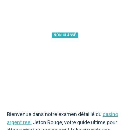
NON CLASSÉ
CASINO EN LIGNE JETON
ROUGE EN FRANCE 2024
Bienvenue dans notre examen détaillé du
casino
argent reel
Jeton Rouge, votre guide ultime pour