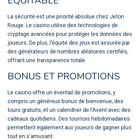
ÉQUITABLE
La sécurité est une priorité absolue chez Jeton
Rouge. Le casino utilise des technologies de
cryptage avancées pour protéger les données des
joueurs. De plus, l'équité des jeux est assurée par
des générateurs de nombres aléatoires certifiés,
offrant une transparence totale.
BONUS ET PROMOTIONS
Le casino offre un éventail de promotions, y
compris un généreux bonus de bienvenue, des
tours gratuits, et un calendrier de l'Avent avec des
cadeaux quotidiens. Des tournois hebdomadaires
permettent également aux joueurs de gagner plus
tout en s'amusant.