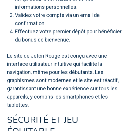
informations personnelles.
Validez votre compte via un email de
confirmation.
Effectuez votre premier dépôt pour bénéficier
du bonus de bienvenue.
Le site de Jeton Rouge est conçu avec une
interface utilisateur intuitive qui facilite la
navigation, même pour les débutants. Les
graphismes sont modernes et le site est réactif,
garantissant une bonne expérience sur tous les
appareils, y compris les smartphones et les
tablettes.
SÉCURITÉ ET JEU