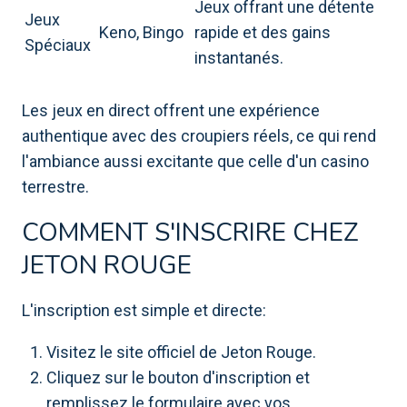
Jeux offrant une détente
Jeux
Keno, Bingo
rapide et des gains
Spéciaux
instantanés.
Les jeux en direct offrent une expérience
authentique avec des croupiers réels, ce qui rend
l'ambiance aussi excitante que celle d'un casino
terrestre.
COMMENT S'INSCRIRE CHEZ
JETON ROUGE
L'inscription est simple et directe:
Visitez le site officiel de Jeton Rouge.
Cliquez sur le bouton d'inscription et
remplissez le formulaire avec vos