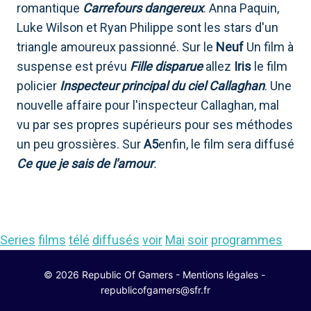
romantique
Carrefours dangereux
. Anna Paquin,
Luke Wilson et Ryan Philippe sont les stars d'un
triangle amoureux passionné. Sur le
Neuf
Un film à
suspense est prévu
Fille disparue
allez
Iris
le film
policier
Inspecteur principal du ciel Callaghan
. Une
nouvelle affaire pour l'inspecteur Callaghan, mal
vu par ses propres supérieurs pour ses méthodes
un peu grossières. Sur
A5
enfin, le film sera diffusé
Ce que je sais de l'amour
.
Series
films
télé
diffusés
voir
Mai
soir
programmes
© 2026 Republic Of Gamers -
Mentions légales
-
republicofgamers@sfr.fr