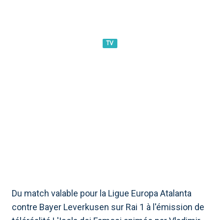
TV
CE SOIR À LA TÉLÉ, QUE VOIR
? FILMS, SÉRIES ET
PROGRAMMES DIFFUSÉS LE
22 MAI 2024
Du match valable pour la Ligue Europa Atalanta
contre Bayer Leverkusen sur Rai 1 à l'émission de