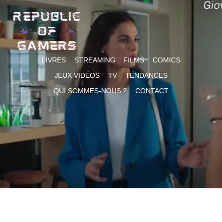
Skip
to
content
LIVRES
STREAMING
FILMS
COMICS
JEUX VIDÉOS
TV
TENDANCES
QUI SOMMES-NOUS ?
CONTACT