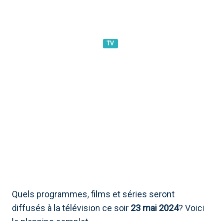
TV
CE SOIR À LA TÉLÉ, QUE VOIR
? FILMS, SÉRIES ET
PROGRAMMES DIFFUSÉS LE
23 MAI 2024
Quels programmes, films et séries seront
diffusés à la télévision ce soir
23 mai 2024
? Voici