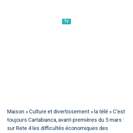
TV
C&#39;EST TOUJOURS
CARTABIANCA, AVANT-
PREMIÈRES DU 5 MARS : SUR
RETE 4 LES DIFFICULTÉS
ÉCONOMIQUES DES ITALIENS
Maison
»
Culture et divertissement
»
la télé
»
C'est
toujours Cartabianca, avant-premières du 5 mars :
sur Rete 4 les difficultés économiques des