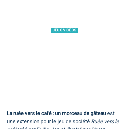
JEUX VIDÉOS
COFFEE RUSH : PIECE OF
CAKE, LA REVUE D'UNE
EXTENSION TRÈS SUCRÉE
La ruée vers le café : un morceau de gâteau
est
une extension pour le jeu de société
Ruée vers le