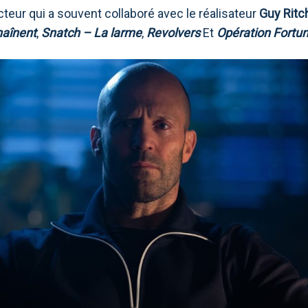
cteur qui a souvent collaboré avec le réalisateur
Guy Ritc
haînent
,
Snatch – La larme
,
Revolvers
Et
Opération Fortu