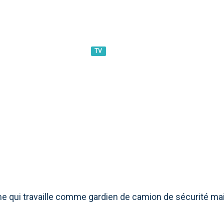
TV
39;HOMME : INTRIGUE
 SUR LE FILM DE GUY
 qui travaille comme gardien de camion de sécurité mais