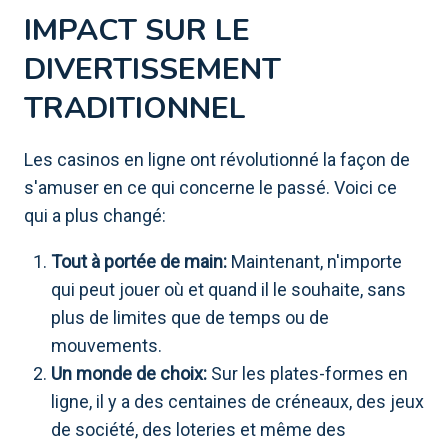
IMPACT SUR LE
DIVERTISSEMENT
TRADITIONNEL
Les casinos en ligne ont révolutionné la façon de
s'amuser en ce qui concerne le passé. Voici ce
qui a plus changé:
Tout à portée de main:
Maintenant, n'importe
qui peut jouer où et quand il le souhaite, sans
plus de limites que de temps ou de
mouvements.
Un monde de choix:
Sur les plates-formes en
ligne, il y a des centaines de créneaux, des jeux
de société, des loteries et même des