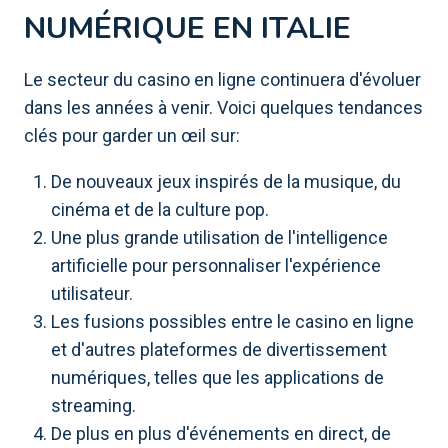
NUMÉRIQUE EN ITALIE
Le secteur du casino en ligne continuera d'évoluer
dans les années à venir. Voici quelques tendances
clés pour garder un œil sur:
De nouveaux jeux inspirés de la musique, du
cinéma et de la culture pop.
Une plus grande utilisation de l'intelligence
artificielle pour personnaliser l'expérience
utilisateur.
Les fusions possibles entre le casino en ligne
et d'autres plateformes de divertissement
numériques, telles que les applications de
streaming.
De plus en plus d'événements en direct, de