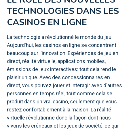
TECHNOLOGIES DANS LES
CASINOS EN LIGNE
La technologie a révolutionné le monde du jeu.
Aujourd'hui, les casinos en ligne se concentrent
beaucoup sur l'innovation. Expériences de jeu en
direct, réalité virtuelle, applications mobiles,
émissions de jeux interactives: tout cela rend le
plaisir unique. Avec des concessionnaires en
direct, vous pouvez jouer et interagir avec d'autres
personnes en temps réel, tout comme cela se
produit dans un vrai casino, seulement que vous
restez confortablement à la maison. La réalité
virtuelle révolutionne donc la façon dont nous
vivons les créneaux et les jeux de société, ce qui