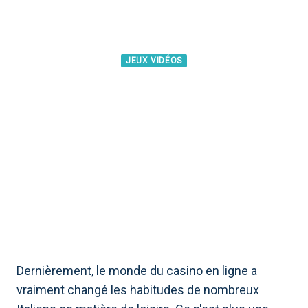
JEUX VIDÉOS
COMME LES CASINOS EN
LIGNE TRANSFORMENT
L'INDUSTRIE DU
DIVERTISSEMENT EN ITALIE
Dernièrement, le monde du casino en ligne a
vraiment changé les habitudes de nombreux