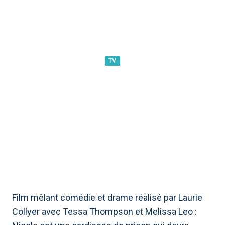
TV
CONGÉ : INTRIGUE, CASTING
ET CURIOSITÉS SUR LE FILM
Film mêlant comédie et drame réalisé par Laurie
Collyer avec Tessa Thompson et Melissa Leo :