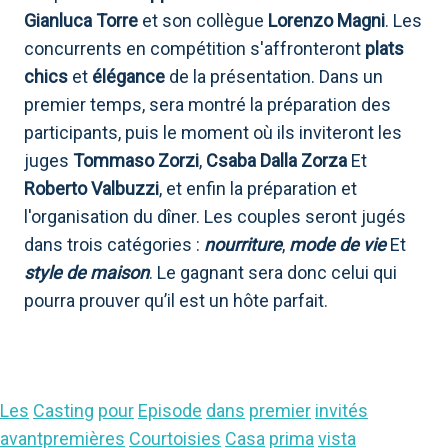
Gianluca Torre
et son collègue
Lorenzo Magni
. Les
concurrents en compétition s'affronteront
plats
chics
et
élégance
de la présentation. Dans un
premier temps, sera montré la préparation des
participants, puis le moment où ils inviteront les
juges
Tommaso Zorzi
,
Csaba Dalla Zorza
Et
Roberto Valbuzzi
, et enfin la préparation et
l'organisation du dîner. Les couples seront jugés
dans trois catégories :
nourriture
,
mode de vie
Et
style de maison
. Le gagnant sera donc celui qui
pourra prouver qu’il est un hôte parfait.
Les
Casting
pour
Episode
dans
premier
invités
avantpremières
Courtoisies
Casa
prima
vista