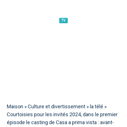
TV
COURTOISIES POUR LES
INVITÉS 2024, DANS LE
PREMIER ÉPISODE LE
CASTING DE CASA A PRIMA
VISTA : AVANT-PREMIÈRES
Maison
»
Culture et divertissement
»
la télé
»
Courtoisies pour les invités 2024, dans le premier
épisode le casting de Casa a prima vista : avant-