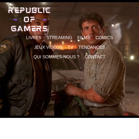
Skip
to
content
LIVRES
STREAMING
FILMS
COMICS
JEUX VIDÉOS
TV
TENDANCES
QUI SOMMES-NOUS ?
CONTACT