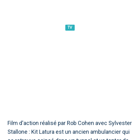
TV
DAYLIGHT - PIÈGE DANS LE
TUNNEL CE SOIR SUR IRIS :
INTRIGUE, CASTING ET
CURIOSITÉS
Film d'action réalisé par Rob Cohen avec Sylvester
Stallone : Kit Latura est un ancien ambulancier qui