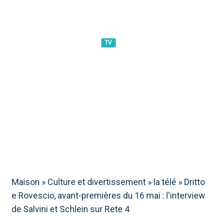
TV
DRITTO E ROVESCIO, AVANT-
PREMIÈRES DU 16 MAI :
L&#39;INTERVIEW DE SALVINI
ET SCHLEIN SUR RETE 4
Maison
»
Culture et divertissement
»
la télé
»
Dritto
e Rovescio, avant-premières du 16 mai : l'interview
de Salvini et Schlein sur Rete 4