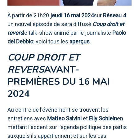
À partir de 21h20
jeudi 16 mai 2024
sur
Réseau 4
un nouvel épisode de sera diffusé
Coup droit et
revers
le talk-show animé par le journaliste
Paolo
del Debbio
: voici tous les
aperçus
.
COUP DROIT ET
REVERS
AVANT-
PREMIÈRES DU 16 MAI
2024
Au centre de l'événement se trouvent les
entretiens avec
Matteo Salvini
et
Elly Schlein
en
mettant l'accent sur l'agenda politique des partis
auxquels ils appartiennent et sur les cas