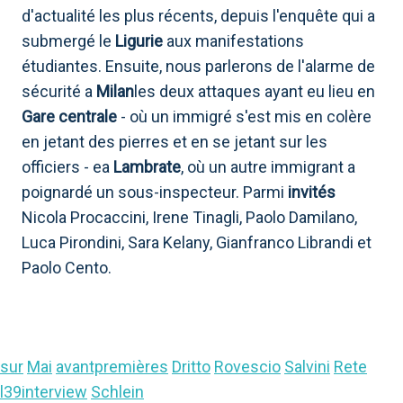
d'actualité les plus récents, depuis l'enquête qui a
submergé le
Ligurie
aux manifestations
étudiantes. Ensuite, nous parlerons de l'alarme de
sécurité a
Milan
les deux attaques ayant eu lieu en
Gare centrale
- où un immigré s'est mis en colère
en jetant des pierres et en se jetant sur les
officiers - ea
Lambrate
, où un autre immigrant a
poignardé un sous-inspecteur. Parmi
invités
Nicola Procaccini, Irene Tinagli, Paolo Damilano,
Luca Pirondini, Sara Kelany, Gianfranco Librandi et
Paolo Cento.
sur
Mai
avantpremières
Dritto
Rovescio
Salvini
Rete
l39interview
Schlein