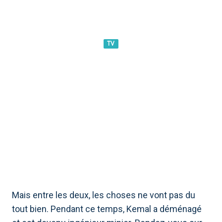
TV
ENDLESS LOVE, AVANT-
PREMIÈRES DU 15 MARS :
NIHAN S&#39;EST MARIÉ
AVEC EMIR
Mais entre les deux, les choses ne vont pas du
tout bien. Pendant ce temps, Kemal a déménagé