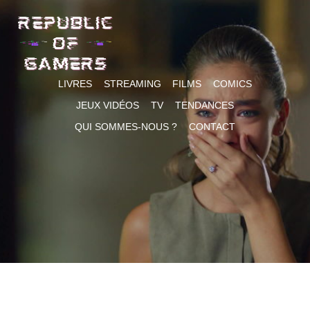
Skip
to
content
LIVRES
STREAMING
FILMS
COMICS
JEUX VIDÉOS
TV
TENDANCES
QUI SOMMES-NOUS ?
CONTACT