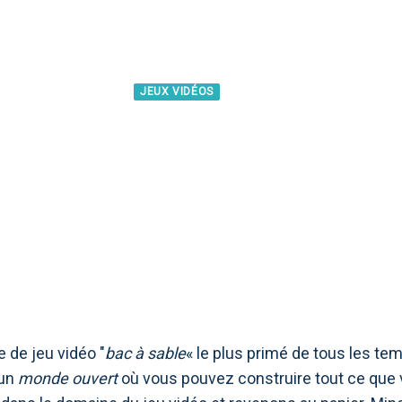
JEUX VIDÉOS
ECRAFT, REVUE DU J
ER LE MONDE EXTÉR
e de jeu vidéo "
bac à sable
« le plus primé de tous les tem
 un
monde ouvert
où vous pouvez construire tout ce que 