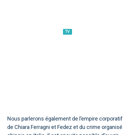
TV
FARWEST, AVANT-PREMIÈRES
DU 6 MAI : LE GROUPE UNO
BIANCA SUR RAI 3
Nous parlerons également de l’empire corporatif
de Chiara Ferragni et Fedez et du crime organisé