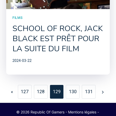
FILMS
SCHOOL OF ROCK, JACK
BLACK EST PRÊT POUR
LA SUITE DU FILM
2024-03-22
PAGE
«
127
128
129
130
131
Previous
Next
NAVIGATION
Page
Page
© 2026 Republic Of Gamers -
Mentions légales
-