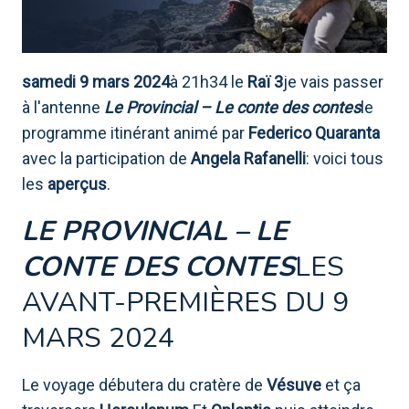
samedi 9 mars 2024
à 21h34 le
Raï 3
je vais passer
à l'antenne
Le Provincial – Le conte des contes
le
programme itinérant animé par
Federico Quaranta
avec la participation de
Angela Rafanelli
: voici tous
les
aperçus
.
LE PROVINCIAL – LE
CONTE DES CONTES
LES
AVANT-PREMIÈRES DU 9
MARS 2024
Le voyage débutera du cratère de
Vésuve
et ça