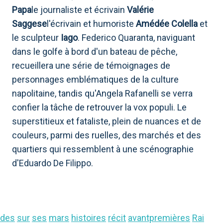
Papa
le journaliste et écrivain
Valérie
Saggese
l'écrivain et humoriste
Amédée Colella
et
le sculpteur
Iago
. Federico Quaranta, naviguant
dans le golfe à bord d'un bateau de pêche,
recueillera une série de témoignages de
personnages emblématiques de la culture
napolitaine, tandis qu'Angela Rafanelli se verra
confier la tâche de retrouver la vox populi. Le
superstitieux et fataliste, plein de nuances et de
couleurs, parmi des ruelles, des marchés et des
quartiers qui ressemblent à une scénographie
d'Eduardo De Filippo.
des
sur
ses
mars
histoires
récit
avantpremières
Rai