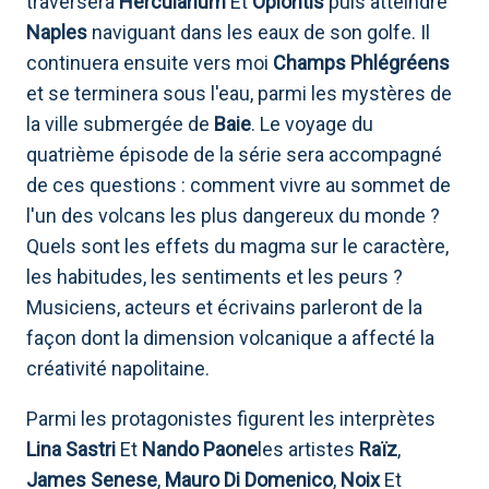
traversera
Herculanum
Et
Oplontis
puis atteindre
Naples
naviguant dans les eaux de son golfe. Il
continuera ensuite vers moi
Champs Phlégréens
et se terminera sous l'eau, parmi les mystères de
la ville submergée de
Baie
. Le voyage du
quatrième épisode de la série sera accompagné
de ces questions : comment vivre au sommet de
l'un des volcans les plus dangereux du monde ?
Quels sont les effets du magma sur le caractère,
les habitudes, les sentiments et les peurs ?
Musiciens, acteurs et écrivains parleront de la
façon dont la dimension volcanique a affecté la
créativité napolitaine.
Parmi les protagonistes figurent les interprètes
Lina Sastri
Et
Nando Paone
les artistes
Raïz
,
James Senese
,
Mauro Di Domenico
,
Noix
Et