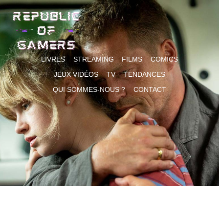
Skip
to
content
LIVRES
STREAMING
FILMS
COMICS
JEUX VIDÉOS
TV
TENDANCES
QUI SOMMES-NOUS ?
CONTACT