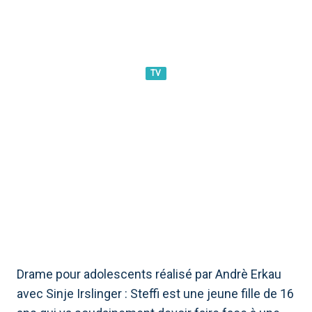
TV
JE RESTERAI ICI CE SOIR SUR
RAI 2 : INTRIGUE, CASTING ET
CURIOSITÉS
Drame pour adolescents réalisé par Andrè Erkau
avec Sinje Irslinger : Steffi est une jeune fille de 16