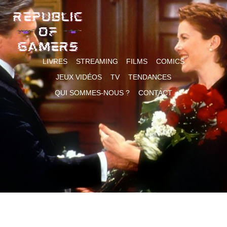
Skip
to
content
LIVRES
STREAMING
FILMS
COMICS
JEUX VIDÉOS
TV
TENDANCES
QUI SOMMES-NOUS ?
CONTACT