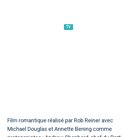
TV
LE PRÉSIDENT - UNE HISTOIRE
D&#39;AMOUR : INTRIGUE,
CASTING ET CURIOSITÉS SUR
LE FILM
Film romantique réalisé par Rob Reiner avec
Michael Douglas et Annette Bening comme