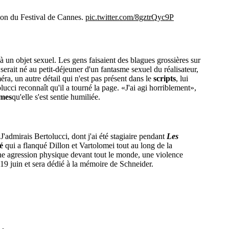
tion du Festival de Cannes.
pic.twitter.com/8gztrQyc9P
à un objet sexuel. Les gens faisaient des blagues grossières sur
serait né au petit-déjeuner d'un fantasme sexuel du réalisateur,
éra, un autre détail qui n'est pas présent dans le
scripts
, lui
lucci reconnaît qu'il a tourné la page. «J'ai agi horriblement»,
rmes
qu'elle s'est sentie humiliée.
«J'admirais Bertolucci, dont j'ai été stagiaire pendant
Les
é
qui a flanqué Dillon et Vartolomei tout au long de la
"une agression physique devant tout le monde, une violence
 19 juin et sera dédié à la mémoire de Schneider.