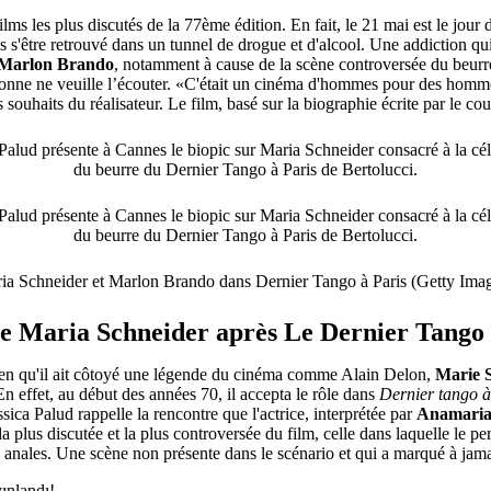
films les plus discutés de la 77ème édition. En fait, le 21 mai est le jour
 s'être retrouvé dans un tunnel de drogue et d'alcool. Une addiction qu
Marlon Brando
, notamment à cause de la scène controversée du beurr
rsonne ne veuille l’écouter. «C'était un cinéma d'hommes pour des hommes
 souhaits du réalisateur. Le film, basé sur la biographie écrite par le co
ia Schneider et Marlon Brando dans Dernier Tango à Paris (Getty Imag
de Maria Schneider après Le Dernier Tango 
 bien qu'il ait côtoyé une légende du cinéma comme Alain Delon,
Marie 
 En effet, au début des années 70, il accepta le rôle dans
Dernier tango à
ssica Palud rappelle la rencontre que l'actrice, interprétée par
Anamaria
la plus discutée et la plus controversée du film, celle dans laquelle le p
ns anales. Une scène non présente dans le scénario et qui a marqué à jamai
ınlandı!