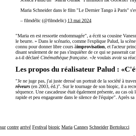
Maria Schneider dans le film "Le Dernier Tango à Paris" s'est
– filmdélic (@filmdelic)
13 mai 2024
"Maria en est ressortie endommagée", a écrit sa cousine Vanessa
le beurre. » Dans le scénario, comme l'explique Palud, la scène 
connu pour donner libre cours à
improvisation
, et l'acteur pr
disant seulement de ne pas s'inquiéter de ce qui se passerait car
a-t-il déclaré
Cinémathèque française
. «Je voulais avoir sa réac
Les propos du réalisateur Palud : «C'é
"Je ne juge pas, j'ai juste dressé un portrait de la société à tra
rêveurs
(en 2003, éd.)". Sur le tournage de son biopic, il a rec
séquence. Une cascadeuse était également présente, au cas où le
rapide et peu engageante dans le silence de l'équipe". Après sa
sur
contre
arrivé
Festival
biopic
Maria
Cannes
Schneider
Bertolucci