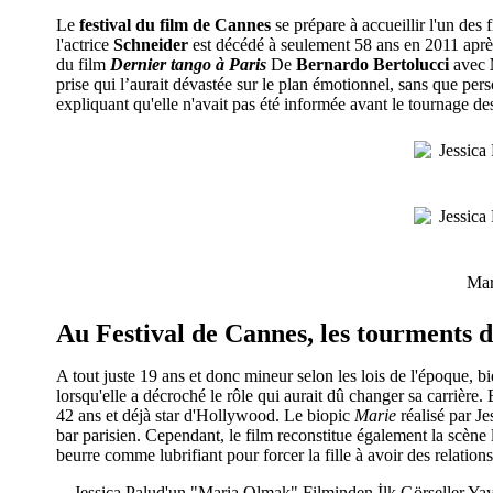
Le
festival du film de Cannes
se prépare à accueillir l'un des 
l'actrice
Schneider
est décédé à seulement 58 ans en 2011 après
du film
Dernier tango à Paris
De
Bernardo Bertolucci
avec
prise qui l’aurait dévastée sur le plan émotionnel, sans que pe
expliquant qu'elle n'avait pas été informée avant le tournage des
Mar
Au Festival de Cannes, les tourments 
A tout juste 19 ans et donc mineur selon les lois de l'époque,
lorsqu'elle a décroché le rôle qui aurait dû changer sa carrière.
42 ans et déjà star d'Hollywood. Le biopic
Marie
réalisé par Je
bar parisien. Cependant, le film reconstitue également la scène 
beurre comme lubrifiant pour forcer la fille à avoir des relatio
Jessica Palud'un "Maria Olmak" Filminden İlk Görseller Yay