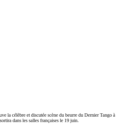
DER CONTRE
L DE CANNES
rouve la célèbre et discutée scène du beurre du Dernier Tango à
ortira dans les salles françaises le 19 juin.