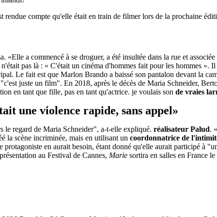
 rendue compte qu'elle était en train de filmer lors de la prochaine édi
. «Elle a commencé à se droguer, a été insultée dans la rue et associée 
n'était pas là : « C'était un cinéma d'hommes fait pour les hommes ». Il 
incipal. Le fait est que Marlon Brando a baissé son pantalon devant la cam
 "c'est juste un film". En 2018, après le décès de Maria Schneider, Berto
tion en tant que fille, pas en tant qu'actrice. je voulais son
de vraies la
tait une violence rapide, sans appel»
vers le regard de Maria Schneider", a-t-elle expliqué.
réalisateur Palud
. 
réé la scène incriminée, mais en utilisant un
coordonnatrice de l'intimit
 protagoniste en aurait besoin, étant donné qu'elle aurait participé à 
 présentation au Festival de Cannes,
Marie
sortira en salles en France le