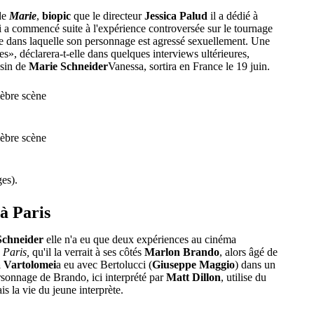
 de
Marie
,
biopic
que le directeur
Jessica Palud
il a dédié à
i a commencé suite à l'expérience controversée sur le tournage
e dans laquelle son personnage est agressé sexuellement. Une
», déclarera-t-elle dans quelques interviews ultérieures,
usin de
Marie Schneider
Vanessa, sortira en France le 19 juin.
es).
à Paris
Schneider
elle n'a eu que deux expériences au cinéma
 Paris,
qu'il la verrait à ses côtés
Marlon Brando
, alors âgé de
 Vartolomei
a eu avec Bertolucci (
Giuseppe Maggio
) dans un
ersonnage de Brando, ici interprété par
Matt Dillon
, utilise du
s la vie du jeune interprète.