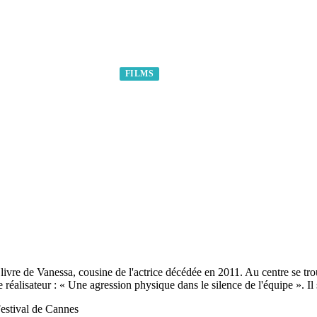
FILMS
IOPIC SUR SCHNEI
ARRIVE AU FESTIVA
du livre de Vanessa, cousine de l'actrice décédée en 2011. Au centre se t
 réalisateur : « Une agression physique dans le silence de l'équipe ». Il s