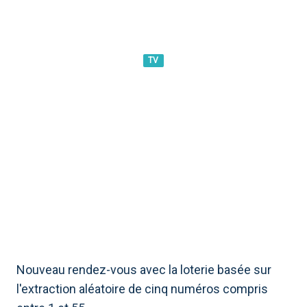
TV
MILLION DAY ET MILLION DAY
EXTRA, LE TIRAGE DU 27 MAI
2024 : LES NUMÉROS
GAGNANTS
Nouveau rendez-vous avec la loterie basée sur
l'extraction aléatoire de cinq numéros compris