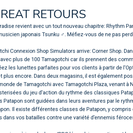
GREAT RETOURS
aradise revient avec un tout nouveau chapitre: Rhythm Pa
 musicien japonais Tsunku ♂. Méfiez-vous de ne pas perd
chi Connexion Shop Simulators arrive: Corner Shop. Dans 
nt avec plus de 100 Tamagotchi car ils prennent des com
z les lunettes parfaites pour vos clients à partir de l'Opt
et plus encore. Dans deux magasins, il est également possi
 monde de Tamagotchi avec Tamagotchi Plaza, venant à Ni
sterisées du jeu d'action du rythme des classiques Patap
 Patapon sont guidées dans leurs aventures par le rythm
pon. Il existe différentes classes de Patapon, y compris 
 dans vos batailles contre une variété d'ennemis féroces