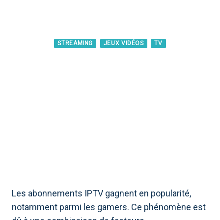
,
,
STREAMING
JEUX VIDÉOS
TV
POURQUOI LES
ABONNEMENTS IPTV SONT-
ILS POPULAIRES DANS LA
COMMUNAUTÉ DES GAMERS ?
Les abonnements IPTV gagnent en popularité,
notamment parmi les gamers. Ce phénomène est