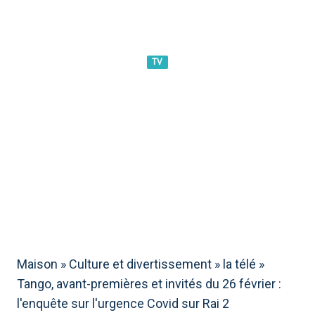
TV
TANGO, AVANT-PREMIÈRES
ET INVITÉS DU 26 FÉVRIER :
L'ENQUÊTE SUR L'URGENCE
COVID SUR RAI 2
Maison
»
Culture et divertissement
»
la télé
»
Tango, avant-premières et invités du 26 février :
l'enquête sur l'urgence Covid sur Rai 2