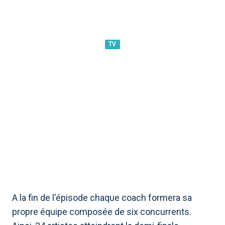
TV
THE VOICE SENIOR, AVANT-
PREMIÈRES DU 15 MARS :
DERNIÈRES AUDITIONS À
L&#39;AVEUGLE SUR RAI 1
A la fin de l'épisode chaque coach formera sa
propre équipe composée de six concurrents.