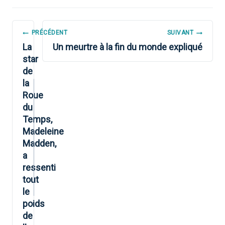
NAVIGATION
PRÉCÉDENT
SUIVANT
DE
La
Un meurtre à la fin du monde expliqué
star
L’ARTICLE
de
la
Roue
du
Temps,
Madeleine
Madden,
a
ressenti
tout
le
poids
de