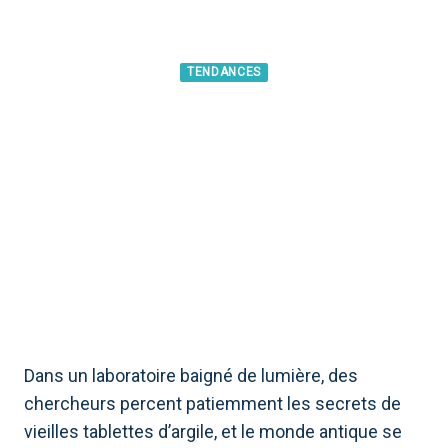
TENDANCES
DÉCOUVERTE CHOC : DES
TABLETTES HITTITES
MILLÉNAIRES RÉVÈLENT UN
SECRET QUI RÉÉCRIT
L’HISTOIRE
Dans un laboratoire baigné de lumière, des
chercheurs percent patiemment les secrets de
vieilles tablettes d’argile, et le monde antique se