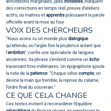
annotations marginales, jadis
invisibles
, indiquent
des corrections en temps réel, preuve d’ateliers
actifs, où maîtres et
apprentis
polissaient la parole
officielle avant la mise au four.
VOIX DES CHERCHEURS
“Nous avons vu un monde plus
dialogique
qu’attendu, où l’argile fixe la prudence autant que
l’
ambition
”, confie une spécialiste de langues
anciennes. Sa phrase s’entend comme un
écho
traversant trois millénaires. Un épigraphiste ajoute
la note de la
patience
: “Chaque sillon
compte
; on
devine la main qui tremble, la reprise du calame,
l’ordre final du souverain.”
CE QUE CELA CHANGE
Ces textes invitent à reconsidérer l’équilibre
géopolitique
du Bronze récent, en remplaçant le