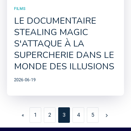
FILMS
LE DOCUMENTAIRE
STEALING MAGIC
S'ATTAQUE À LA
SUPERCHERIE DANS LE
MONDE DES ILLUSIONS
2026-06-19
PAGE
«
1
2
3
4
5
Previous
Next
NAVIGATION