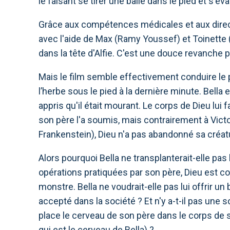
le faisant se tirer une balle dans le pied et s'éva
Grâce aux compétences médicales et aux directi
avec l'aide de Max (Ramy Youssef) et Toinette 
dans la tête d'Alfie. C'est une douce revanche po
Mais le film semble effectivement conduire le 
l’herbe sous le pied à la dernière minute. Bella 
appris qu'il était mourant. Le corps de Dieu lui
son père l'a soumis, mais contrairement à Vict
Frankenstein), Dieu n'a pas abandonné sa créature
Alors pourquoi Bella ne transplanterait-elle pas
opérations pratiquées par son père, Dieu est c
monstre. Bella ne voudrait-elle pas lui offrir un
accepté dans la société ? Et n'y a-t-il pas une 
place le cerveau de son père dans le corps de s
qui est le cerveau de Bella) ?