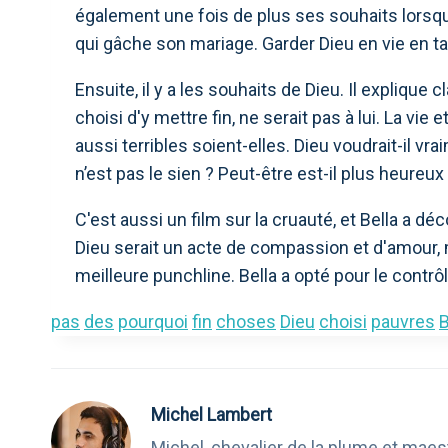
également une fois de plus ses souhaits lorsqu'el
qui gâche son mariage. Garder Dieu en vie en ta
Ensuite, il y a les souhaits de Dieu. Il explique c
choisi d'y mettre fin, ne serait pas à lui. La vi
aussi terribles soient-elles. Dieu voudrait-il v
n’est pas le sien ? Peut-être est-il plus heureux
C'est aussi un film sur la cruauté, et Bella a dé
Dieu serait un acte de compassion et d'amour, 
meilleure punchline. Bella a opté pour le contrôl
pas
des
pourquoi
fin
choses
Dieu
choisi
pauvres
B
Michel Lambert
Michel, chevalier de la plume et maest