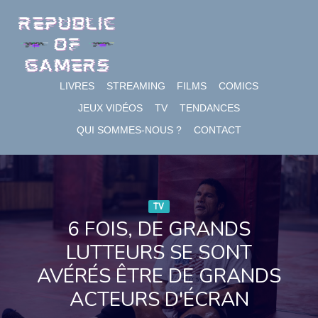
Skip
to
content
LIVRES
STREAMING
FILMS
COMICS
JEUX VIDÉOS
TV
TENDANCES
QUI SOMMES-NOUS ?
CONTACT
TV
6 FOIS, DE GRANDS
LUTTEURS SE SONT
AVÉRÉS ÊTRE DE GRANDS
ACTEURS D'ÉCRAN