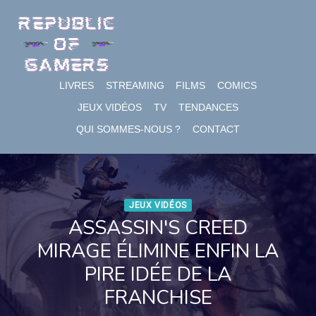
Skip
to
content
LIVRES
STREAMING
FILMS
COMICS
JEUX VIDÉOS
TV
TENDANCES
QUI SOMMES-NOUS ?
CONTACT
JEUX VIDÉOS
ASSASSIN'S CREED
MIRAGE ÉLIMINE ENFIN LA
PIRE IDÉE DE LA
FRANCHISE