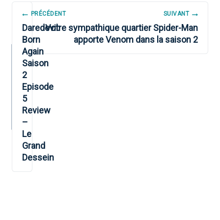
NAVIGATION
PRÉCÉDENT
SUIVANT
DE
Daredevil:
Votre sympathique quartier Spider-Man
Born
apporte Venom dans la saison 2
L’ARTICLE
Again
Saison
2
Episode
5
Review
–
Le
Grand
Dessein