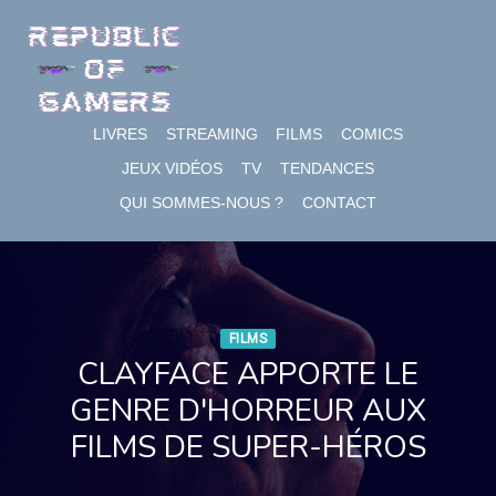
Skip
to
content
LIVRES
STREAMING
FILMS
COMICS
JEUX VIDÉOS
TV
TENDANCES
QUI SOMMES-NOUS ?
CONTACT
FILMS
CLAYFACE APPORTE LE
GENRE D'HORREUR AUX
FILMS DE SUPER-HÉROS