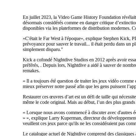
En juillet 2023, la Video Game History Foundation révélait
désormais considérés comme en danger critique d’extinction
disponibles via les plateformes de distribution modernes. C
«C'était le Far West à l'époque», explique Stephen Kick, P
prévoyance pour sauver le travail... il était perdu dans un plac
simplement disparu."
Kick a cofondé Nightdive Studios en 2012 après avoir essayé
préférés, . Depuis lors, Nightdive a aidé à sauver de nombre
remakes.
« Il a toujours été question de traiter les jeux vidéo comme 
mieux préserver notre passé afin que les gens puissent l’appr
Restaurer ces œuvres d’art est un défi de taille qui nécessi
même le code original. Mais au début, l’un des plus grands o
« Lorsque nous avons commencé à discuter avec d'autres édi
» », explique Larry Kuperman, directeur du développement 
veuillent ces jeux parce qu'ils ne les considéraient pas com
Le catalogue actuel de Nightdive comprend des classiques à