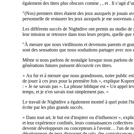
également des titres plus obscurs comme , , et . Il s’agit d
"(Nos) premiers titres étaient des jeux auxquels je jouais 
personnelle de restaurer les jeux auxquels je me souvenais
Les différents succès de Nightdive ont permis au studio de p
leur mission se retrouve dans tous leurs projets, quelle que so
"À mesure que nous vieillissons et devenons parents et gra
sont des sensations que nous souhaitons partager avec nos en
Même si nous parlons de nostalgie lorsque nous parlons de je
générations futures puissent découvrir ces titres.
« Au fur et à mesure que nous grandissons, notre public es
de jouer à ces jeux pour la première fois », explique Kup
: « Je ne savais pas ». La phrase biblique est « Un appel leva
temps, et je n'en savais tout simplement pas. »
Le travail de Nightdive a également montré à quel point l'his
écrite par les plus grands succès.
« Dans tout art, le but est d'inspirer ou d'influencer », expl
et leur expérience confinés, leurs connaissances collective
devenir développeurs ou concepteurs à l'avenir… l'un de nos
développeurs de jeux disposent de cela. des connaissances en