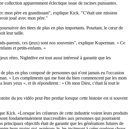
’une collection apparemment éclectique issue de racines puissantes.
avec mon père en grandissant", explique Kick. "C'était une mission
 avoir joué avec mon père."
oursuivre des titres de plus en plus importants. Pourtant, le cœur de
it leur taille.
nds-parents, ces (jeux) sont nos souvenirs", explique Kuperman. « Ce
fants et petits-enfants. »
ux rétro, Nightdive est tout aussi intéressé à garantir que les
t de plus en plus composé de personnes qui n'ont jamais eu l'occasion
erman. « Les compliments qui me font du bien commencent par les mots
 leurs yeux », et ils répondirent : « Oh mon Dieu, c'était là tout le
toire du jeu vidéo peut être perdue lorsque cette histoire est si souvent
ique Kick. «Lorsque les créateurs de cette industrie voient leurs produits
s sont fondamentalement inaccessibles aux personnes qui pourraient
 principaux objectifs était de garantir que les générations futures de
tre leurs mains qui, espérons-le, les inciteront à créer quelque chose