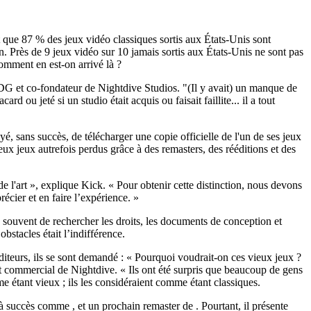
 que 87 % des jeux vidéo classiques sortis aux États-Unis sont
. Près de 9 jeux vidéo sur 10 jamais sortis aux États-Unis ne sont pas
omment en est-on arrivé là ?
DG et co-fondateur de Nightdive Studios. "(Il y avait) un manque de
ard ou jeté si un studio était acquis ou faisait faillite... il a tout
, sans succès, de télécharger une copie officielle de l'un de ses jeux
ux jeux autrefois perdus grâce à des remasters, des rééditions et des
de l'art », explique Kick. « Pour obtenir cette distinction, nous devons
écier et en faire l’expérience. »
te souvent de rechercher les droits, les documents de conception et
bstacles était l’indifférence.
teurs, ils se sont demandé : « Pourquoi voudrait-on ces vieux jeux ?
commercial de Nightdive. « Ils ont été surpris que beaucoup de gens
me étant vieux ; ils les considéraient comme étant classiques.
 succès comme , et un prochain remaster de . Pourtant, il présente