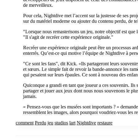
de merveilleux.
Pour cela, Nightdive met l’accent sur la justesse de ses proj
sur du matériel moderne ou ajouter du contenu perdu, de tel
"Lorsque nous remasterisons un jeu, notre objectif est qu
"Il s'agit de recréer cette expérience originale."
Recréer une expérience originale peut être un processus ard
enterrés. Qu’est-ce qui motive l’équipe de Nightdive à pers
"Ce sont les fans", dit Kick. «Ils partageront leurs souvenirs
et sœurs. Le simple fait de revoir la bande-annonce les ram
qui pesaient sur leurs épaules. Ce sont à nouveau des enfan
Quiconque a grandi en tant que joueur a ces souvenirs. Ils s
partager et jouer aux jeux dont nous nous souvenons le plus
jamais.
« Pensez-vous que les musées sont importants ? » demand
ressemblent les images, alors pourquoi voudriez-vous les re
comment
Perdu
jeu
studios
lart
Nightdive
restaure