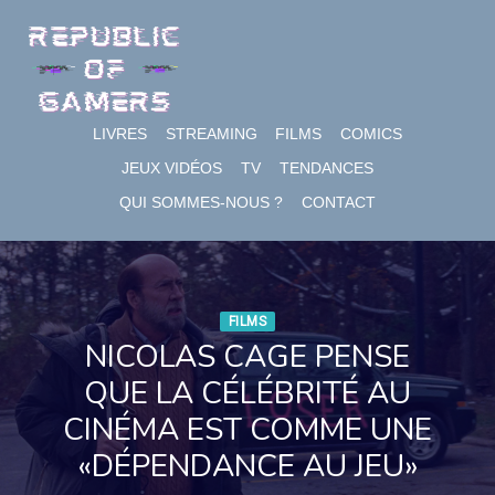
Skip
to
content
LIVRES
STREAMING
FILMS
COMICS
JEUX VIDÉOS
TV
TENDANCES
QUI SOMMES-NOUS ?
CONTACT
FILMS
NICOLAS CAGE PENSE
QUE LA CÉLÉBRITÉ AU
CINÉMA EST COMME UNE
«DÉPENDANCE AU JEU»