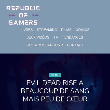
Skip
to
content
LIVRES
STREAMING
FILMS
COMICS
JEUX VIDÉOS
TV
TENDANCES
QUI SOMMES-NOUS ?
CONTACT
FILMS
EVIL DEAD RISE A
BEAUCOUP DE SANG
MAIS PEU DE CŒUR