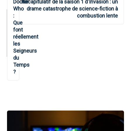
DE
Doctor
Récapitulatif de la saison 1 d'Invasion : un
Who
drame catastrophe de science-fiction à
L’ARTICLE
:
combustion lente
Que
font
réellement
les
Seigneurs
du
Temps
?