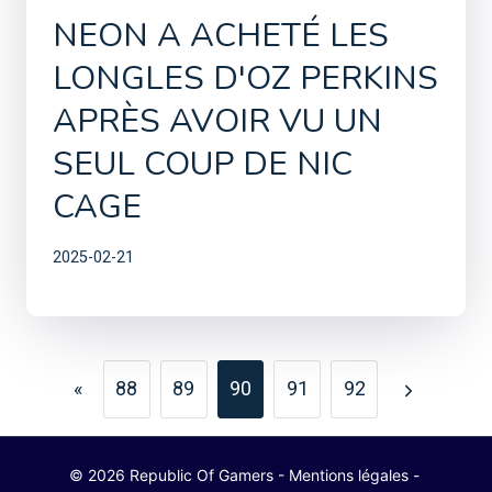
NEON A ACHETÉ LES
LONGLES D'OZ PERKINS
APRÈS AVOIR VU UN
SEUL COUP DE NIC
CAGE
2025-02-21
PAGE
«
88
89
90
91
92
Previous
Next
NAVIGATION
Page
Page
© 2026 Republic Of Gamers -
Mentions légales
-