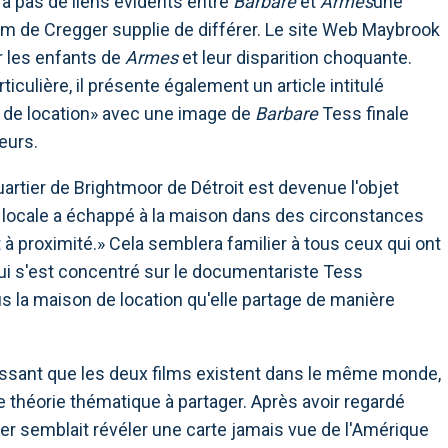
y a pas de liens évidents entre
Barbare
et
Armes
une
lm de Cregger supplie de différer. Le site Web Maybrook
r les enfants de
Armes
et leur disparition choquante.
iculière, il présente également un article intitulé
 de location» avec une image de
Barbare
Tess finale
eurs.
quartier de Brightmoor de Détroit est devenue l'objet
locale a échappé à la maison dans des circonstances
à proximité.» Cela semblera familier à tous ceux qui ont
ui s'est concentré sur le documentariste Tess
la maison de location qu'elle partage de manière
issant que les deux films existent dans le même monde,
e théorie thématique à partager. Après avoir regardé
ger semblait révéler une carte jamais vue de l'Amérique