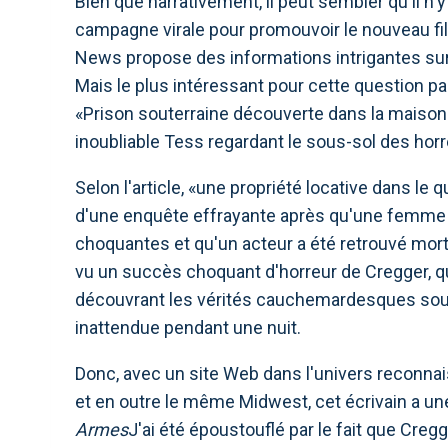
Bien que narrativement, il peut sembler qu'il n'
campagne virale pour promouvoir le nouveau fi
News propose des informations intrigantes su
Mais le plus intéressant pour cette question part
«Prison souterraine découverte dans la maison
inoubliable Tess regardant le sous-sol des horr
Selon l'article, «une propriété locative dans le 
d'une enquête effrayante après qu'une femme 
choquantes et qu'un acteur a été retrouvé mort 
vu un succès choquant d'horreur de Cregger, q
découvrant les vérités cauchemardesques sous 
inattendue pendant une nuit.
Donc, avec un site Web dans l'univers reconna
et en outre le même Midwest, cet écrivain a un
Armes
J'ai été époustouflé par le fait que Creg