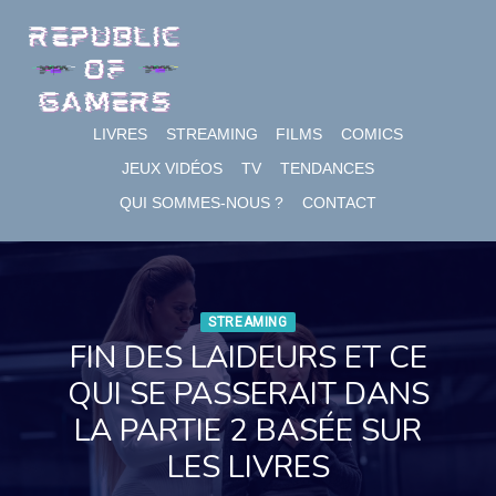
Skip
to
content
LIVRES
STREAMING
FILMS
COMICS
JEUX VIDÉOS
TV
TENDANCES
QUI SOMMES-NOUS ?
CONTACT
STREAMING
FIN DES LAIDEURS ET CE
QUI SE PASSERAIT DANS
LA PARTIE 2 BASÉE SUR
LES LIVRES