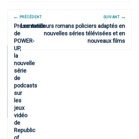
NAVIGATION
PRÉCÉDENT
SUIVANT
DE
Présentation
Les meilleurs romans policiers adaptés en
de
nouvelles séries télévisées et en
L’ARTICLE
POWER-
nouveaux films
UP,
la
nouvelle
série
de
podcasts
sur
les
jeux
vidéo
de
Republic
of