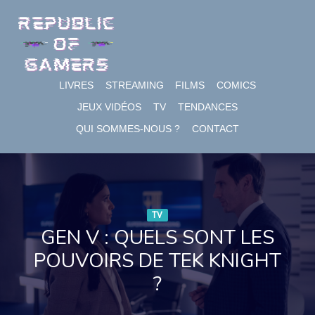
Skip
to
content
LIVRES
STREAMING
FILMS
COMICS
JEUX VIDÉOS
TV
TENDANCES
QUI SOMMES-NOUS ?
CONTACT
TV
GEN V : QUELS SONT LES
POUVOIRS DE TEK KNIGHT
?