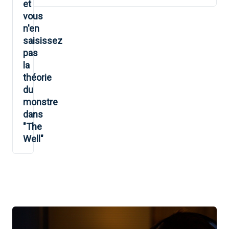
et
vous
n'en
saisissez
pas
la
théorie
du
monstre
dans
"The
Well"