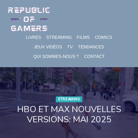
Skip
to
content
LIVRES
STREAMING
FILMS
COMICS
JEUX VIDÉOS
TV
TENDANCES
QUI SOMMES-NOUS ?
CONTACT
STREAMING
HBO ET MAX NOUVELLES
VERSIONS: MAI 2025