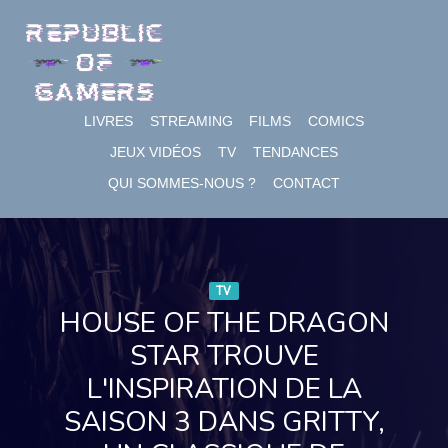
Skip
to
content
LIVRES
STREAMING
FILMS
COMICS
JEUX VIDÉOS
TV
TENDANCES
QUI SOMMES-NOUS ?
CONTACT
TV
HOUSE OF THE DRAGON
STAR TROUVE
L'INSPIRATION DE LA
SAISON 3 DANS GRITTY,