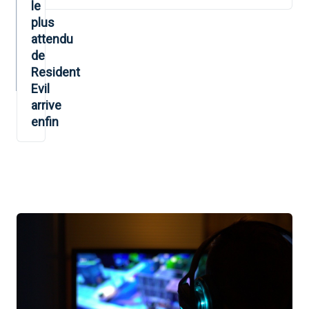
L’ARTICLE
le
plus
attendu
de
Resident
Evil
arrive
enfin