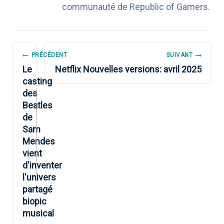
communauté de Republic of Gamers.
NAVIGATION
PRÉCÉDENT
SUIVANT
DE
Le
Netflix Nouvelles versions: avril 2025
casting
L’ARTICLE
des
Beatles
de
Sam
Mendes
vient
d'inventer
l'univers
partagé
biopic
musical