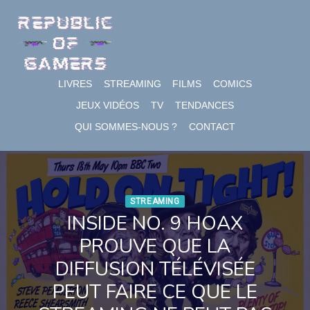
Skip
to
content
LIVRES
STREAMING
FILMS
COMICS
JEUX VIDÉOS
TV
TENDANCES
QUI SOMMES-NOUS ?
CONTACT
STREAMING
INSIDE NO. 9 HOAX
PROUVE QUE LA
DIFFUSION TÉLÉVISÉE
PEUT FAIRE CE QUE LE