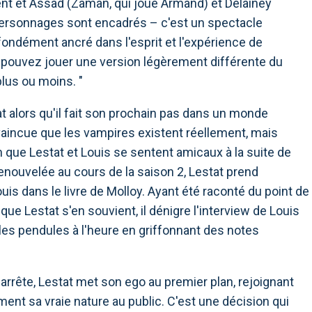
nt et Assad (Zaman, qui joue Armand) et Delainey
 personnages sont encadrés – c'est un spectacle
fondément ancré dans l'esprit et l'expérience de
ous pouvez jouer une version légèrement différente du
lus ou moins. "
t alors qu'il fait son prochain pas dans un monde
nvaincue que les vampires existent réellement, mais
n que Lestat et Louis se sentent amicaux à la suite de
enouvelée au cours de la saison 2, Lestat prend
uis dans le livre de Molloy. Ayant été raconté du point de
e Lestat s'en souvient, il dénigre l'interview de Louis
es pendules à l'heure en griffonnant des notes
'arrête, Lestat met son ego au premier plan, rejoignant
ment sa vraie nature au public. C'est une décision qui