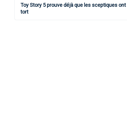
Toy Story 5 prouve déjà que les sceptiques ont
DE
tort
L’ARTICLE