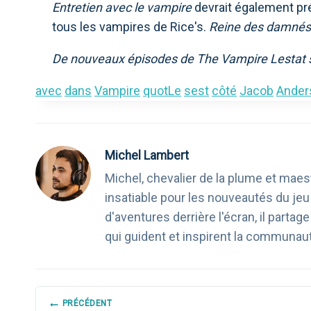
Entretien avec le vampire
devrait également pré
tous les vampires de Rice's.
Reine des damnés
De nouveaux épisodes de The Vampire Lestat s
avec
dans
Vampire
quotLe
sest
côté
Jacob
Ander
Michel Lambert
Michel, chevalier de la plume et maest
insatiable pour les nouveautés du je
d'aventures derrière l'écran, il part
qui guident et inspirent la communau
NAVIGATION
PRÉCÉDENT