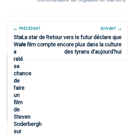
NAVIGATION
PRÉCÉDENT
SUIVANT
DE
Star
La star de Retour vers le futur déclare que
Wars
le film compte encore plus dans la culture
L’ARTICLE
a
des tyrans d'aujourd'hui
raté
sa
chance
de
faire
un
film
de
Steven
Soderbergh
sur