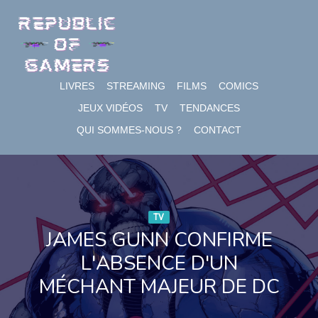
Skip
to
content
LIVRES
STREAMING
FILMS
COMICS
JEUX VIDÉOS
TV
TENDANCES
QUI SOMMES-NOUS ?
CONTACT
TV
JAMES GUNN CONFIRME
L'ABSENCE D'UN
MÉCHANT MAJEUR DE DC