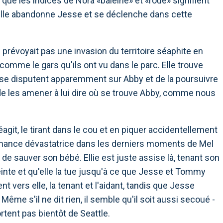
que les indices de Nora «baleine» et «roue» signifient
 elle abandonne Jesse et se déclenche dans cette
e prévoyait pas une invasion du territoire séaphite en
omme le gars qu'ils ont vu dans le parc. Elle trouve
) se disputent apparemment sur Abby et de la poursuivre
e de les amener à lui dire où se trouve Abby, comme nous
agit, le tirant dans le cou et en piquer accidentellement
rmance dévastatrice dans les derniers moments de Mel
er de sauver son bébé. Ellie est juste assise là, tenant son
einte et qu'elle la tue jusqu'à ce que Jesse et Tommy
vers elle, la tenant et l'aidant, tandis que Jesse
Même s'il ne dit rien, il semble qu'il soit aussi secoué -
rtent pas bientôt de Seattle.