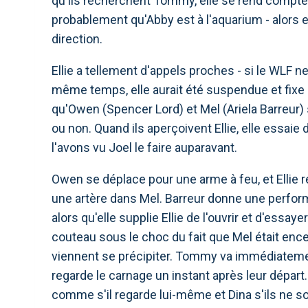
qu'ils recherchent Tommy, elle se rend compte 
probablement qu'Abby est à l'aquarium - alors
direction.
Ellie a tellement d'appels proches - si le WLF n
même temps, elle aurait été suspendue et fixe c
qu'Owen (Spencer Lord) et Mel (Ariela Barreur
ou non. Quand ils aperçoivent Ellie, elle essai
l'avons vu Joel le faire auparavant.
Owen se déplace pour une arme à feu, et Ellie ré
une artère dans Mel. Barreur donne une perfo
alors qu'elle supplie Ellie de l'ouvrir et d'essay
couteau sous le choc du fait que Mel était enc
viennent se précipiter. Tommy va immédiatement 
regarde le carnage un instant après leur départ. 
comme s'il regarde lui-même et Dina s'ils ne so