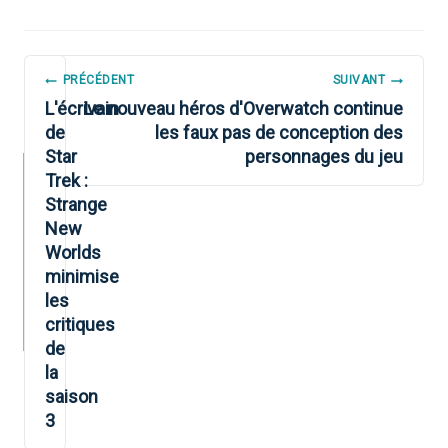
NAVIGATION
PRÉCÉDENT
SUIVANT
DE
L'écrivain
Le nouveau héros d'Overwatch continue
de
les faux pas de conception des
L’ARTICLE
Star
personnages du jeu
Trek :
Strange
New
Worlds
minimise
les
critiques
de
la
saison
3