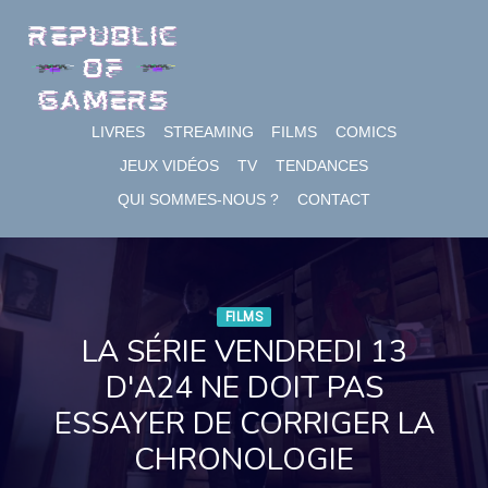
Skip
to
content
LIVRES
STREAMING
FILMS
COMICS
JEUX VIDÉOS
TV
TENDANCES
QUI SOMMES-NOUS ?
CONTACT
FILMS
LA SÉRIE VENDREDI 13
D'A24 NE DOIT PAS
ESSAYER DE CORRIGER LA
CHRONOLOGIE