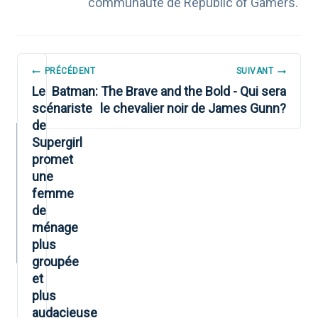
communauté de Republic of Gamers.
NAVIGATION
PRÉCÉDENT
SUIVANT
DE
Le
Batman: The Brave and the Bold - Qui sera
scénariste
le chevalier noir de James Gunn?
L’ARTICLE
de
Supergirl
promet
une
femme
de
ménage
plus
groupée
et
plus
audacieuse