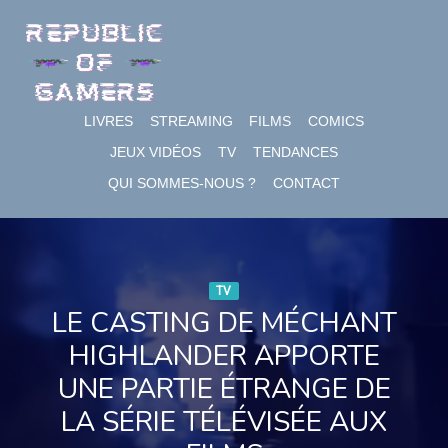
Skip
to
content
LIVRES
STREAMING
FILMS
COMICS
JEUX VIDÉOS
TV
TENDANCES
QUI SOMMES-NOUS ?
CONTACT
TV
LE CASTING DE MÉCHANT
HIGHLANDER APPORTE
UNE PARTIE ÉTRANGE DE
LA SÉRIE TÉLÉVISÉE AUX