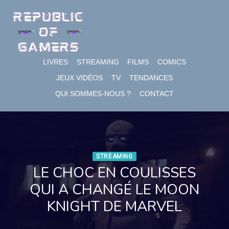
Skip
to
content
LIVRES
STREAMING
FILMS
COMICS
JEUX VIDÉOS
TV
TENDANCES
QUI SOMMES-NOUS ?
CONTACT
STREAMING
LE CHOC EN COULISSES
QUI A CHANGÉ LE MOON
KNIGHT DE MARVEL