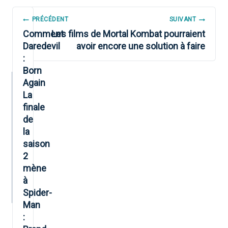
NAVIGATION
PRÉCÉDENT
SUIVANT
DE
Comment
Les films de Mortal Kombat pourraient
Daredevil
avoir encore une solution à faire
L’ARTICLE
:
Born
Again
La
finale
de
la
saison
2
mène
à
Spider-
Man
: