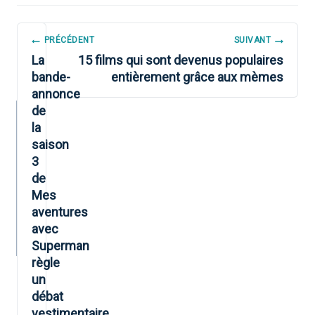
NAVIGATION
PRÉCÉDENT
SUIVANT
DE
La
15 films qui sont devenus populaires
bande-
entièrement grâce aux mèmes
L’ARTICLE
annonce
de
la
saison
3
de
Mes
aventures
avec
Superman
règle
un
débat
vestimentaire