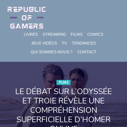
Skip
to
content
LIVRES
STREAMING
FILMS
COMICS
JEUX VIDÉOS
TV
TENDANCES
QUI SOMMES-NOUS ?
CONTACT
FILMS
LE DÉBAT SUR L’ODYSSÉE
ET TROIE RÉVÈLE UNE
COMPRÉHENSION
SUPERFICIELLE D’HOMER